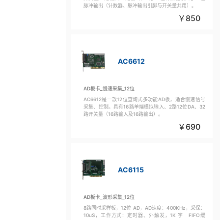
脉冲输出（计数器、脉冲输出引脚与开关量共用）。
850
AC6612
AD板卡_慢速采集_12位
AC6612是一款12位查询式多功能AD板，适合慢速信号
采集、控制。具有16路单端模拟输入、2路12位DA、32
路开关量（16路输入及16路输出）。
690
AC6115
AD板卡_波形采集_12位
8路同时采样板，12位 AD，AD速度：400KHz，采保：
10uS，工作方式：定时器、外触发，1K 字 FIFO缓